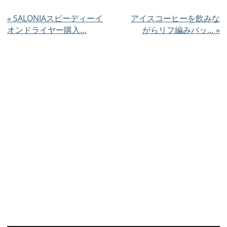
«
SALONIAスピーディーイ
アイスコーヒーを飲みな
オンドライヤー購入…
がらリフ編みバッ…
»